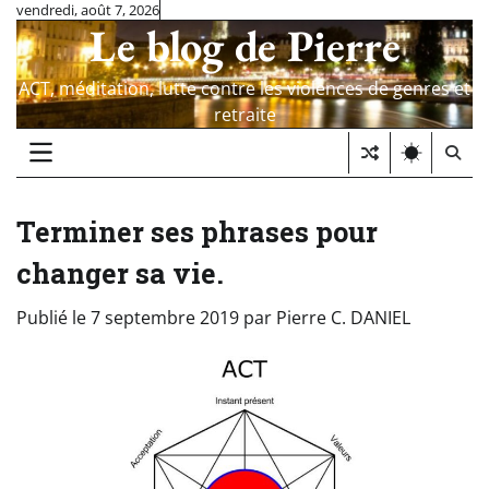
Skip
vendredi, août 7, 2026
Le blog de Pierre
to
content
ACT, méditation, lutte contre les violences de genres et
retraite
Terminer ses phrases pour
changer sa vie.
Publié le
7 septembre 2019
par
Pierre C. DANIEL