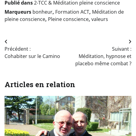
Publié dans
2-TCC & Méditation pleine conscience
Marqueurs
bonheur
,
Formation ACT
,
Méditation de
pleine conscience
,
Pleine conscience
,
valeurs
Navigation
Précédent :
Suivant :
de
Cohabiter sur le Camino
Méditation, hypnose et
l’article
placebo même combat ?
Articles en relation