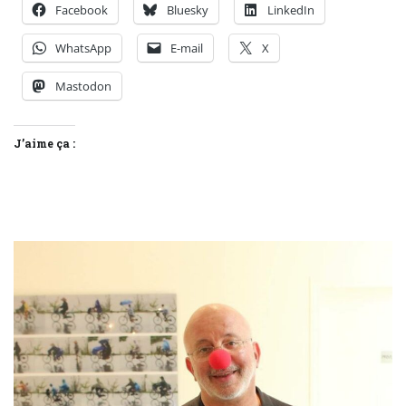
Facebook
Bluesky
LinkedIn
WhatsApp
E-mail
X
Mastodon
J’aime ça :