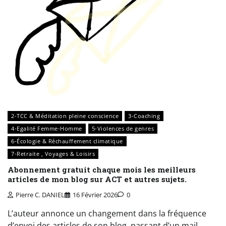
2-TCC & Méditation pleine conscience
3-Coaching
4-Egalité Femme-Homme
5-Violences de genres
6-Écologie & Réchauffement climatique
7-Retraite , Voyages & Loisirs
Abonnement gratuit chaque mois les meilleurs
articles de mon blog sur ACT et autres sujets.
Pierre C. DANIEL
16 Février 2026
0
L’auteur annonce un changement dans la fréquence
d’envoi des articles de son blog, passant d’un mail