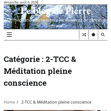
Skip
dimanche, août 9, 2026
Le blog de Pierre
to
content
ACT, méditation, lutte contre les violences de genres et
retraite
Catégorie :
2-TCC &
Méditation pleine
conscience
Home
2-TCC & Méditation pleine conscience