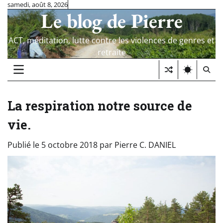
Skip
samedi, août 8, 2026
Le blog de Pierre
to
content
ACT, méditation, lutte contre les violences de genres et
retraite
La respiration notre source de
vie.
Publié le
5 octobre 2018
par
Pierre C. DANIEL