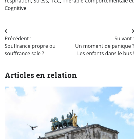
respiration
,
Stress
,
TCC
,
Thérapie Comportementale et
Cognitive
Navigation
Précédent :
Suivant :
de
Souffrance propre ou
Un moment de panique ?
l’article
souffrance sale ?
Les enfants dans le bus !
Articles en relation