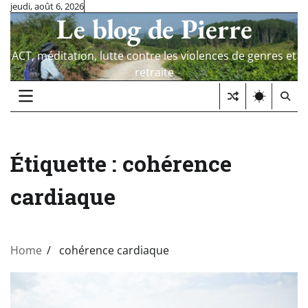
Skip
jeudi, août 6, 2026
Le blog de Pierre
to
content
ACT, méditation, lutte contre les violences de genres et
retraite
Étiquette :
cohérence
cardiaque
Home
cohérence cardiaque