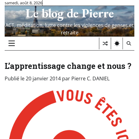
Skip
samedi, août 8, 2026
Le blog de Pierre
to
content
ACT, méditation, lutte contre les violences de genres et
retraite
L’apprentissage change et nous ?
Publié le
20 janvier 2014
par
Pierre C. DANIEL