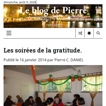
Skip
dimanche, août 9, 2026
Le blog de Pierre
to
content
ACT, méditation, lutte contre les violences de genres et
retraite
Les soirées de la gratitude.
Publié le
16 janvier 2014
par
Pierre C. DANIEL