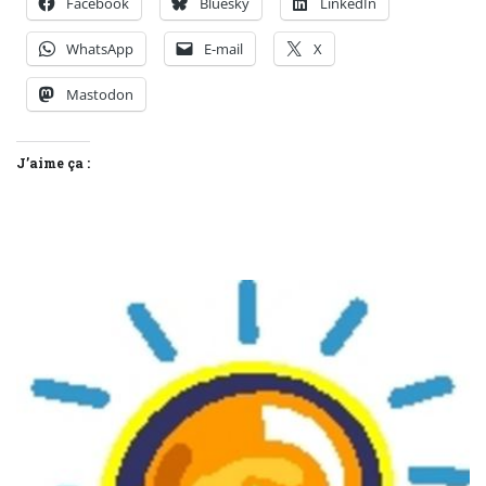
Facebook
Bluesky
LinkedIn
WhatsApp
E-mail
X
Mastodon
J’aime ça :