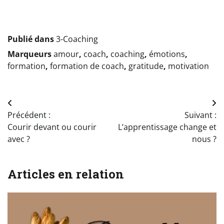
Publié dans
3-Coaching
Marqueurs
amour
,
coach
,
coaching
,
émotions
,
formation
,
formation de coach
,
gratitude
,
motivation
Navigation
Précédent :
Suivant :
de
Courir devant ou courir
L’apprentissage change et
l’article
avec ?
nous ?
Articles en relation