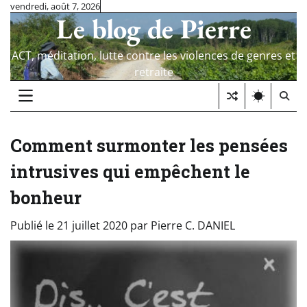
Skip
vendredi, août 7, 2026
Le blog de Pierre
to
content
ACT, méditation, lutte contre les violences de genres et
retraite
Comment surmonter les pensées
intrusives qui empêchent le
bonheur
Publié le
21 juillet 2020
par
Pierre C. DANIEL