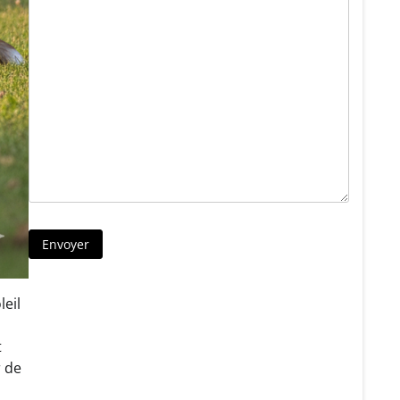
leil
t
r de