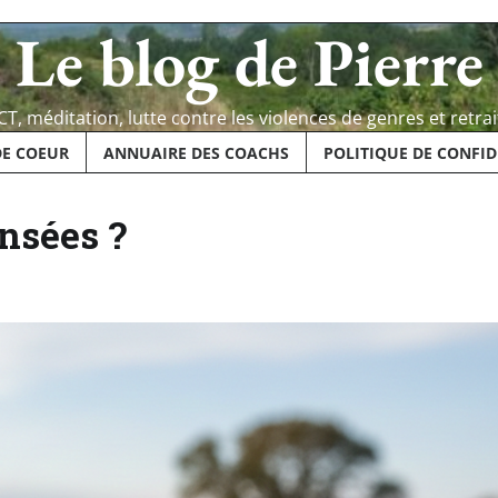
Le blog de Pierre
CT, méditation, lutte contre les violences de genres et retrai
DE COEUR
ANNUAIRE DES COACHS
POLITIQUE DE CONFID
nsées ?