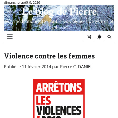
Skip
dimanche, août 9, 2026
Le blog de Pierre
to
content
ACT, méditation, lutte contre les violences de genres et
retraite
Violence contre les femmes
Publié le
11 février 2014
par
Pierre C. DANIEL