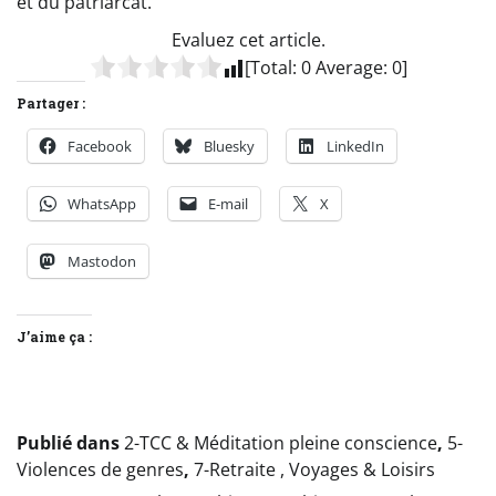
et du patriarcat.
Evaluez cet article.
[Total:
0
Average:
0
]
Partager :
Facebook
Bluesky
LinkedIn
WhatsApp
E-mail
X
Mastodon
J’aime ça :
Publié dans
2-TCC & Méditation pleine conscience
,
5-
Violences de genres
,
7-Retraite , Voyages & Loisirs