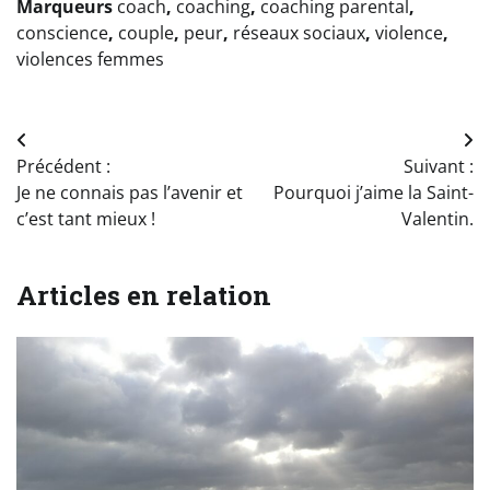
Marqueurs
coach
,
coaching
,
coaching parental
,
conscience
,
couple
,
peur
,
réseaux sociaux
,
violence
,
violences femmes
Navigation
Précédent :
Suivant :
de
Je ne connais pas l’avenir et
Pourquoi j’aime la Saint-
l’article
c’est tant mieux !
Valentin.
Articles en relation