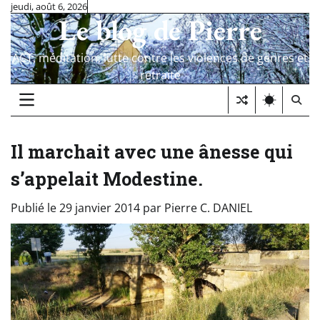
Skip
jeudi, août 6, 2026
Le blog de Pierre
to
content
ACT, méditation, lutte contre les violences de genres et
retraite
Il marchait avec une ânesse qui
s’appelait Modestine.
Publié le
29 janvier 2014
par
Pierre C. DANIEL