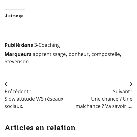
J’aime ça :
Publié dans
3-Coaching
Marqueurs
apprentissage
,
bonheur
,
compostelle
,
Stevenson
Navigation
Précédent :
Suivant :
de
Slow attitude V/S réseaux
Une chance ? Une
l’article
sociaux.
malchance ? Va savoir ….
Articles en relation