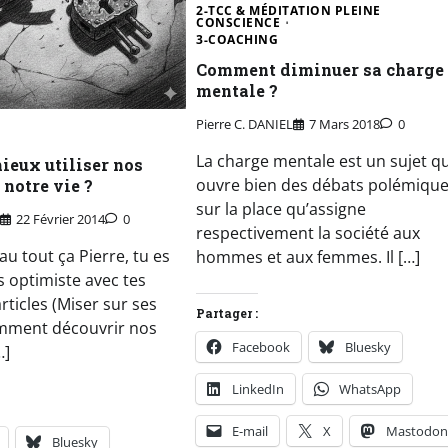
2-TCC & MÉDITATION PLEINE
CONSCIENCE
3-COACHING
Comment diminuer sa charge
mentale ?
Pierre C. DANIEL
7 Mars 2018
0
La charge mentale est un sujet qu
eux utiliser nos
ouvre bien des débats polémiqu
 notre vie ?
sur la place qu’assigne
22 Février 2014
0
respectivement la société aux
au tout ça Pierre, tu es
hommes et aux femmes. Il […]
s optimiste avec tes
ticles (Miser sur ses
Partager :
omment découvrir nos
Facebook
Bluesky
…]
LinkedIn
WhatsApp
E-mail
X
Mastodo
Bluesky