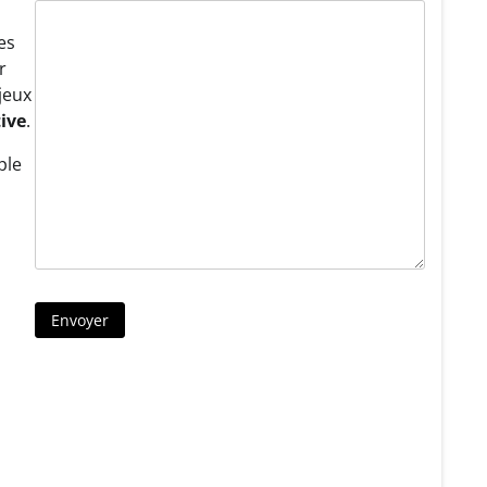
es
r
jeux
tive
.
ple