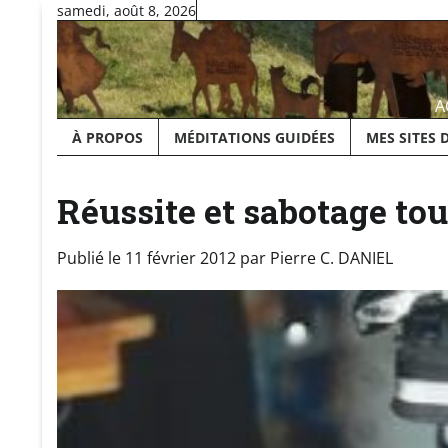
Skip
samedi, août 8, 2026
to
content
A
À PROPOS
MÉDITATIONS GUIDÉES
MES SITES 
Réussite et sabotage to
Publié le
11 février 2012
par
Pierre C. DANIEL