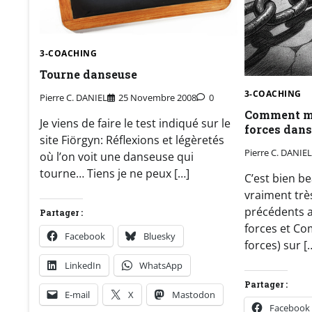
3-COACHING
Tourne danseuse
3-COACHING
Pierre C. DANIEL
25 Novembre 2008
0
Comment mi
Je viens de faire le test indiqué sur le
forces dans
site Fiörgyn: Réflexions et légèretés
Pierre C. DANIEL
où l’on voit une danseuse qui
tourne… Tiens je ne peux […]
C’est bien be
vraiment trè
précédents ar
Partager :
forces et C
Facebook
Bluesky
forces) sur [
LinkedIn
WhatsApp
Partager :
E-mail
X
Mastodon
Facebook