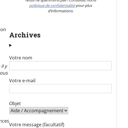
Nous ne spammons pas ! Consultez notre
politique de confidentialité
pour plus
d’informations.
 on
Archives
Votre nom
il y
vous
Votre e-mail
Objet
ances
Votre message (facultatif)