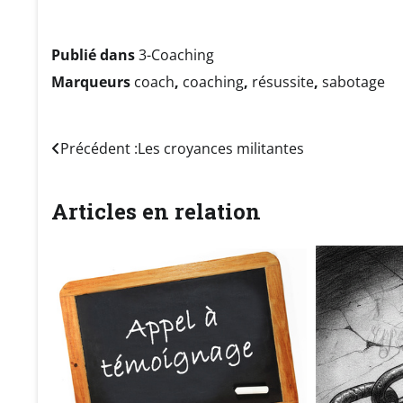
Publié dans
3-Coaching
Marqueurs
coach
,
coaching
,
résussite
,
sabotage
Navigation
Précédent :
Les croyances militantes
de
Articles en relation
l’article