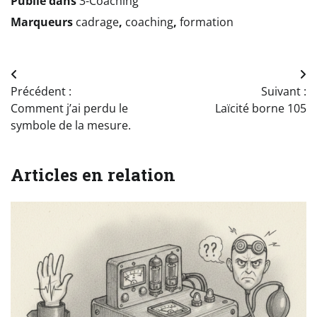
Publié dans
3-Coaching
Marqueurs
cadrage
,
coaching
,
formation
Navigation
Précédent :
Suivant :
de
Comment j’ai perdu le
Laïcité borne 105
l’article
symbole de la mesure.
Articles en relation