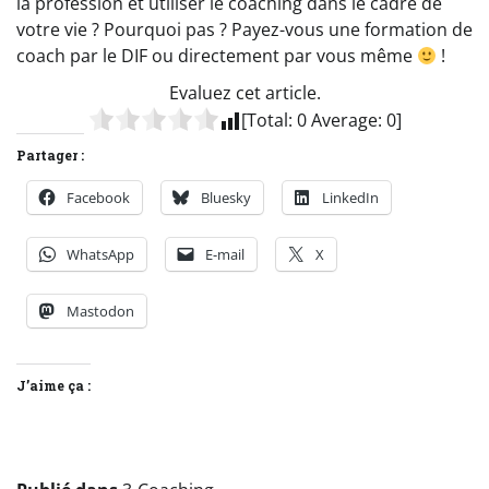
la profession et utiliser le coaching dans le cadre de
votre vie ? Pourquoi pas ? Payez-vous une formation de
coach par le DIF ou directement par vous même
!
Evaluez cet article.
[Total:
0
Average:
0
]
Partager :
Facebook
Bluesky
LinkedIn
WhatsApp
E-mail
X
Mastodon
J’aime ça :