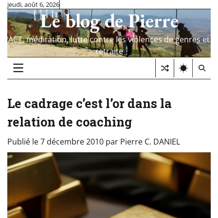
Skip
jeudi, août 6, 2026
Le blog de Pierre
to
content
ACT, méditation, lutte contre les violences de genres et
retraite
Le cadrage c’est l’or dans la
relation de coaching
Publié le
7 décembre 2010
par
Pierre C. DANIEL