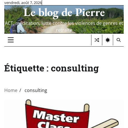
Skip
vendredi, août 7, 2026
Le blog de Pierre
to
content
ACT, méditation, lutte contre les violences de genres et
retraite
Étiquette :
consulting
Home
consulting