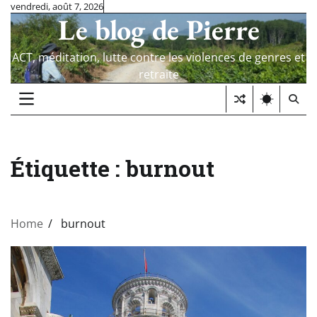
Skip
vendredi, août 7, 2026
Le blog de Pierre
to
content
ACT, méditation, lutte contre les violences de genres et
retraite
Étiquette :
burnout
Home
burnout