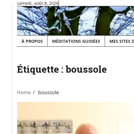
Skip
samedi, août 8, 2026
to
content
A
À PROPOS
MÉDITATIONS GUIDÉES
MES SITES 
Étiquette :
boussole
Home
boussole